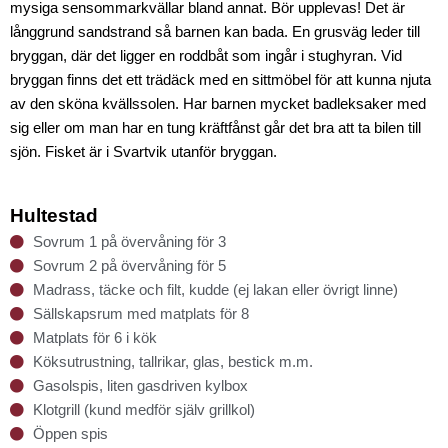
mysiga
sensommarkvällar bland annat. Bör upplevas!
Det är
långgrund sandstrand så barnen kan bada. En grusväg leder till
bryggan, där det
ligger en roddbåt som ingår i stughyran. Vid
bryggan finns det ett trädäck med en sittmöbel
för att kunna njuta
av den sköna kvällssolen. Har barnen mycket badleksaker med
sig eller
om man har en tung kräftfånst går det bra att ta bilen till
sjön. Fisket är i Svartvik utanför
bryggan.
Hultestad
Sovrum 1 på övervåning för 3
Sovrum 2 på övervåning för 5
Madrass, täcke och filt, kudde (ej lakan eller övrigt linne)
Sällskapsrum med matplats för 8
Matplats för 6 i kök
Köksutrustning, tallrikar, glas, bestick m.m.
Gasolspis, liten gasdriven kylbox
Klotgrill (kund medför själv grillkol)
Öppen spis