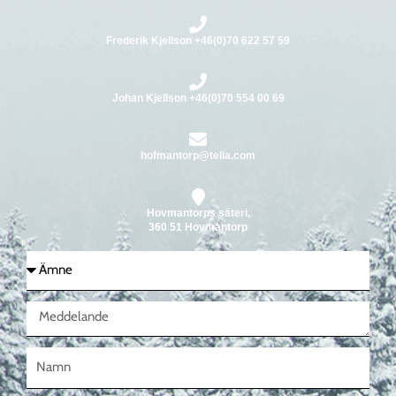
Frederik Kjellson +46(0)70 622 57 59
Johan Kjellson +46(0)70 554 00 69
hofmantorp@telia.com
Hovmantorps säteri,
360 51 Hovmantorp