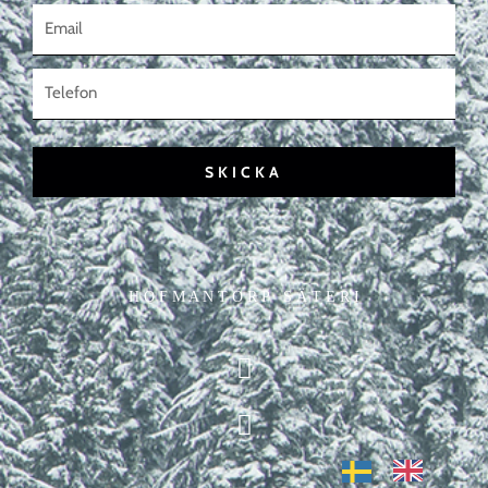
SKICKA
H O F M A N T O R P S Ä T E R I