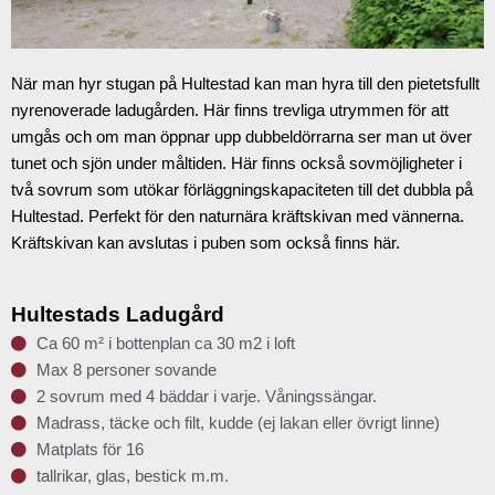
När man hyr stugan på Hultestad kan man hyra till den pietetsfullt
nyrenoverade ladugården.
Här finns trevliga utrymmen för att
umgås och om man öppnar upp dubbeldörrarna ser man
ut över
tunet och sjön under måltiden. Här finns också sovmöjligheter i
två sovrum som
utökar förläggningskapaciteten till det dubbla på
Hultestad. Perfekt för den naturnära
kräftskivan med vännerna.
Kräftskivan kan avslutas i puben som också finns här.
Hultestads Ladugård
Ca 60 m² i bottenplan ca 30 m2 i loft
Max 8 personer sovande
2 sovrum med 4 bäddar i varje. Våningssängar.
Madrass, täcke och filt, kudde (ej lakan eller övrigt linne)
Matplats för 16
tallrikar, glas, bestick m.m.